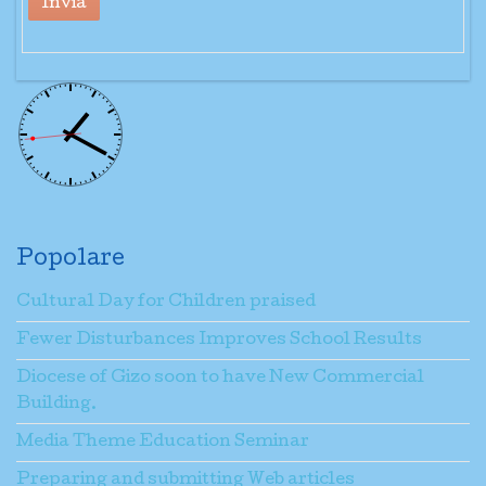
Invia
Popolare
Cultural Day for Children praised
Fewer Disturbances Improves School Results
Diocese of Gizo soon to have New Commercial
Building.
Media Theme Education Seminar
Preparing and submitting Web articles