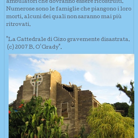
ambulatori che dovranno essere ricostruiti.
Numerose sono le famiglie che piangono i loro
morti, alcuni dei quali non saranno mai più
ritrovati.
"La Cattedrale di Gizo gravemente disastrata.
(c) 2007 B. O'Grady".