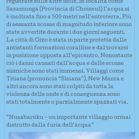
registrate sulle altre isole. In località come
Sasamunga (Provincia di Choiseul) l’acqua si
è inoltrata fino a 500 metri nell’entroterra. Più
di sessanta scosse di magnitudo inferiore sono
state avvertite durante i due giorni seguenti.
La città di Gizo è stata in parte protetta dalle
antistanti formazioni coralline e dal trovarsi
in posizione opposta all’epicentro. Nonostante
ciò i danni causati dall’acqua e dalle scosse
sismiche sono stati immensi. Villaggi come
Titiana (pronuncia “Sisiana”), New Manra e
altri ancora sono stati colpiti da tutta la
violenza delle onde e di conseguenza sono
stati totalmente o parzialmente spazzati via.
“Nusabaruku – un importante villaggio ormai
distrutto dalla furia dell’acqua”