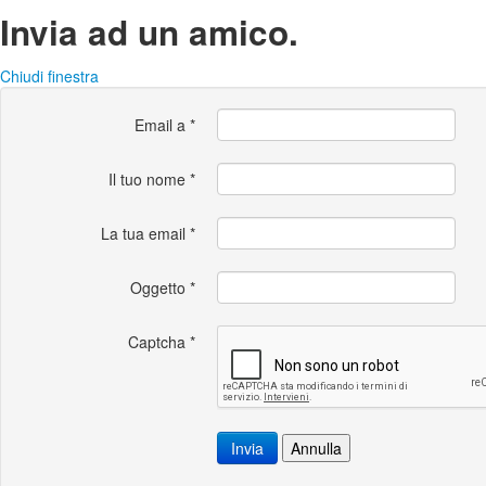
Invia ad un amico.
Chiudi finestra
Email a
*
Il tuo nome
*
La tua email
*
Oggetto
*
Captcha
*
Invia
Annulla