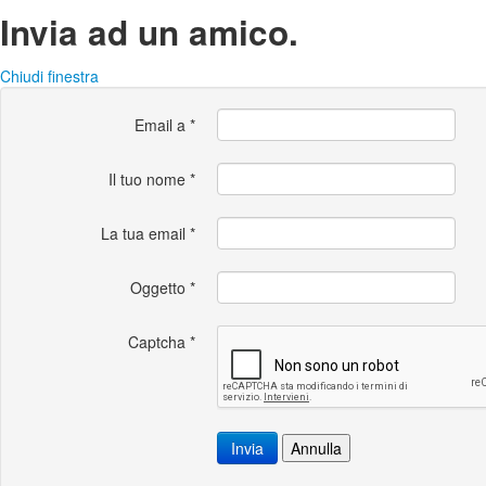
Invia ad un amico.
Chiudi finestra
Email a
*
Il tuo nome
*
La tua email
*
Oggetto
*
Captcha
*
Invia
Annulla