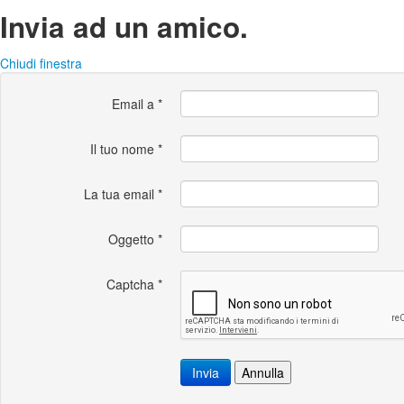
Invia ad un amico.
Chiudi finestra
Email a
*
Il tuo nome
*
La tua email
*
Oggetto
*
Captcha
*
Invia
Annulla