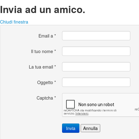
Invia ad un amico.
Chiudi finestra
Email a
*
Il tuo nome
*
La tua email
*
Oggetto
*
Captcha
*
Invia
Annulla