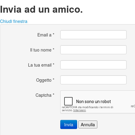
Invia ad un amico.
Chiudi finestra
Email a
*
Il tuo nome
*
La tua email
*
Oggetto
*
Captcha
*
Invia
Annulla