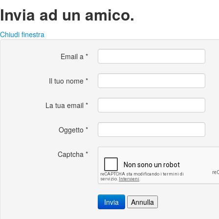
Invia ad un amico.
Chiudi finestra
Email a
*
Il tuo nome
*
La tua email
*
Oggetto
*
Captcha
*
Invia
Annulla