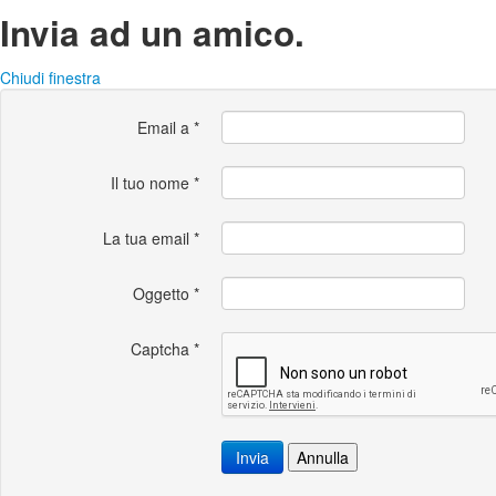
Invia ad un amico.
Chiudi finestra
Email a
*
Il tuo nome
*
La tua email
*
Oggetto
*
Captcha
*
Invia
Annulla